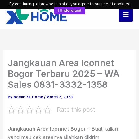
Skip
By continuing to browse this site, you agree to our
use of cookies
.
I Understand
to
content
Jangkauan Area Iconnet
Bogor Terbaru 2025 – WA
Sales 0831-3332-1358
By
Admin XL Home
/
March 7, 2023
Rate this post
Jangkauan Area Iconnet Bogor
– Buat kalian
yang mau cek areanya silahkan dikirim