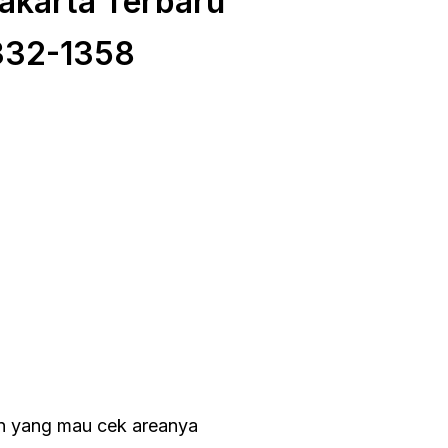
akarta Terbaru
332-1358
an yang mau cek areanya