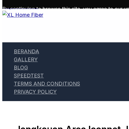
Skip to content
By continuing to browse this site, you agree to our
us
BERANDA
GALLERY
BLOG
SPEEDTEST
TERMS AND CONDITIONS
PRIVACY POLICY