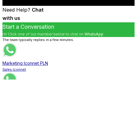
Need Help?
Chat
with us
Start a Conversation
Hi! Click one of our member below to chat on
WhatsApp
The team typically replies in a few minutes.
Marketing Iconnet PLN
Sales Iconnet
Marketing Bnetfit
Sales Bnetfit
Marketing XL Home
Sales XL Home
Marketing MNC Play