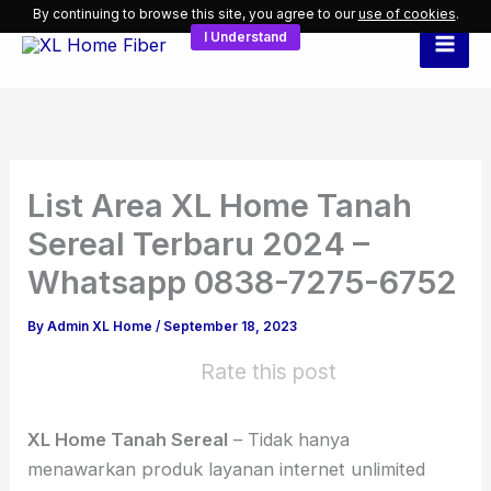
Skip
By continuing to browse this site, you agree to our
use of cookies
.
I Understand
to
content
List Area XL Home Tanah
Sereal Terbaru 2024 –
Whatsapp 0838-7275-6752
By
Admin XL Home
/
September 18, 2023
Rate this post
XL Home Tanah Sereal
– Tidak hanya
menawarkan produk layanan internet unlimited