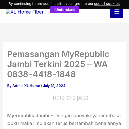
Skip
By continuing to browse this site, you agree to our
use of cookies
.
I Understand
to
content
Pemasangan MyRepublic
Jambi Terkini 2025 – WA
0838-4418-1848
By
Admin XL Home
/
July 31, 2024
Rate this post
MyRepublic Jambi
– Dengan banyaknya membaca
buku maka ilmu akan terus bertambah berjalannya