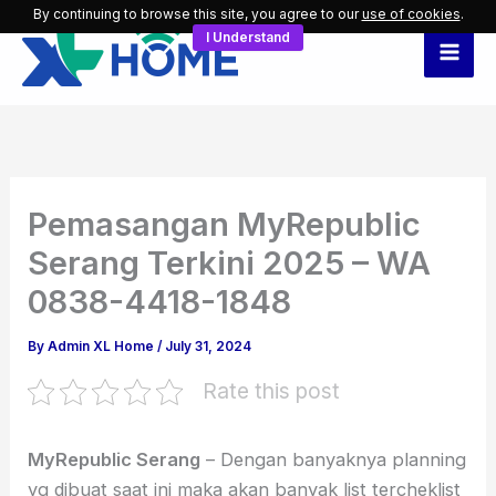
Skip
By continuing to browse this site, you agree to our
use of cookies
.
I Understand
to
content
Pemasangan MyRepublic
Serang Terkini 2025 – WA
0838-4418-1848
By
Admin XL Home
/
July 31, 2024
Rate this post
MyRepublic Serang
– Dengan banyaknya planning
yg dibuat saat ini maka akan banyak list tercheklist