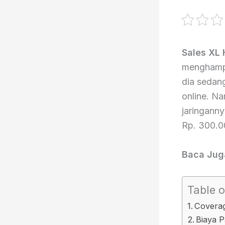
Sales XL
menghampi
dia sedan
online. N
jaringanny
Rp. 300.0
Baca Jug
Table o
Covera
Biaya 