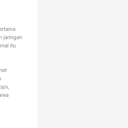
pertama
n jaringan
nal itu
net
a
bps,
area