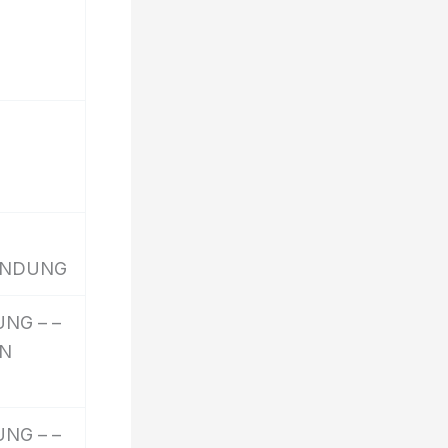
 BANDUNG
NG – –
AN
NG – –