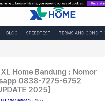
ntinuing to browse this site, you agree to our
use of cookies
.
I Understa
BLOG
SPEEDTEST
TERMS AND CONDITI
s XL Home Bandung : Nomor
sapp 0838-7275-6752
UPDATE 2025]
g XL Home
/
October 20, 2022