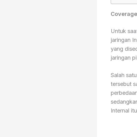
Coverage
Untuk saat
jaringan I
yang dise
jaringan 
Salah satu
tersebut s
perbedaann
sedangkan 
Internal i