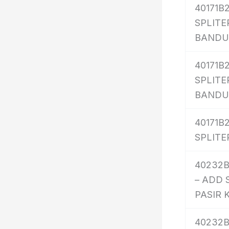
40171B2
SPLITER
BAND
40171B
SPLITER
BAND
40171B
SPLITER
40232B
– ADD 
PASIR 
40232B