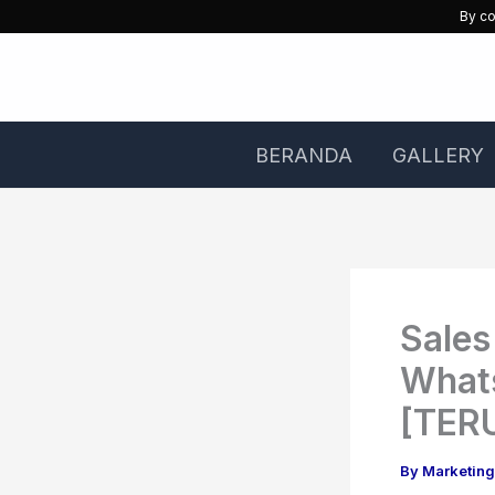
Skip
By co
to
content
BERANDA
GALLERY
Sale
What
[TER
By
Marketin