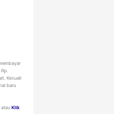
a membayar
 Rp.
t. Kecuali
mal baru
atau
Klik