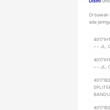
Disini
untu
Di bawah 
ada jaring
40171H1
– – JL.
40171H1
– – JL.
40171B2
SPLITER
BAND
40171B2