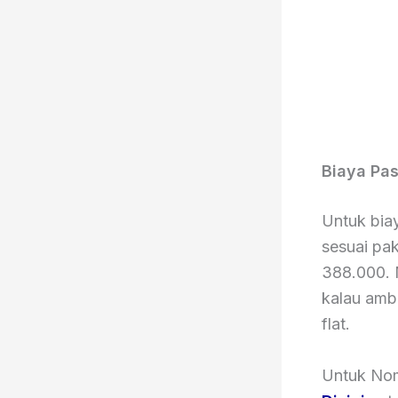
Biaya Pa
Untuk biay
sesuai pak
388.000. M
kalau ambi
flat.
Untuk Nom