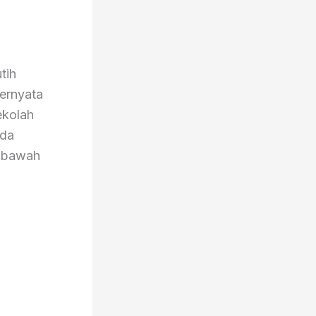
tih
Ternyata
ekolah
ada
dibawah