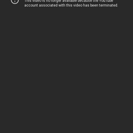
Rate this post
XL Home Villa Bogor Indah
– Presiden Republik
Indonesia siapa lagi kalau bukan Pak Joko
Widodo (Jokowi) datang ke salah satu pasar
strategis di Kota Bogor. Beliau menerima keluhan
dari berbagai pedagang disana salah satunya
yaitu pedagang buah tentang pamannya yang