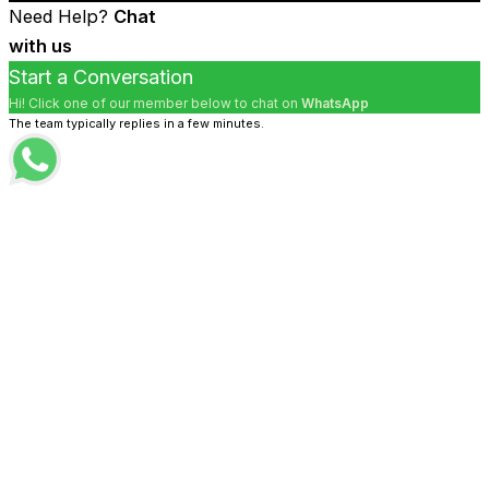
Need Help?
Chat
with us
Start a Conversation
Hi! Click one of our member below to chat on
WhatsApp
The team typically replies in a few minutes.
Marketing Iconnet PLN
Sales Iconnet
Marketing Bnetfit
Sales Bnetfit
Marketing XL Home
Sales XL Home
Marketing MNC Play
Sales MNC Play