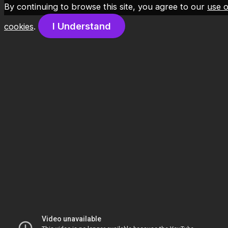
By continuing to browse this site, you agree to our
use o
Skip to content
I Understand
cookies
.
XL Home Villa Bogor Indah,
Harga & Promo Terbaru
2025 – Nomor Whatsapp
0838-7275-6752
By
Marketing XL Home
/
April 23, 2022