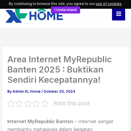
Skip
By continuing to browse this site, you agree to our
use of cookies
.
I Understand
to
content
Area Internet MyRepublic
Banten 2025 : Buktikan
Sendiri Kecepatannya!
By
Admin XL Home
/
October 20, 2024
Rate this post
Internet MyRepublic Banten
– Internet sangat
membantu mahasiswa dalam kegiatan