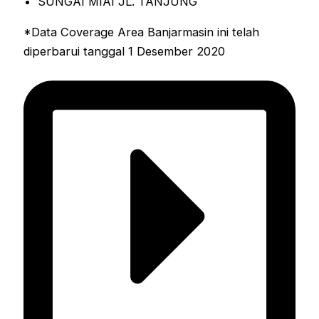
SUNGAI MIAI JL. TANJUNG
*Data Coverage Area Banjarmasin ini telah
diperbarui tanggal 1 Desember 2020