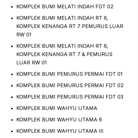
KOMPLEK BUMI MELATI INDAH FDT 02
KOMPLEK BUMI MELATI INDAH RT 6,
KOMPLEK KENANGA RT 7 PEMURUS LUAR
RW 01
KOMPLEK BUMI MELATI INDAH RT 6,
KOMPLEK KENANGA RT 7 & PEMURUS
LUAR RW 01
KOMPLEK BUMI PEMURUS PERMAI FDT 01
KOMPLEK BUMI PEMURUS PERMAI FDT 02
KOMPLEK BUMI PEMURUS PERMAI FDT 03
KOMPLEK BUMI WAHYU UTAMA
KOMPLEK BUMI WAHYU UTAMA 6
KOMPLEK BUMI WAHYU UTAMA III