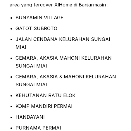
area yang tercover XlHome di Banjarmasin :
BUNYAMIN VILLAGE
GATOT SUBROTO
JALAN CENDANA KELURAHAN SUNGAI
MIAI
CEMARA, AKASIA MAHONI KELURAHAN
SUNGAI MIAI
CEMARA, AKASIA & MAHONI KELURAHAN
SUNGAI MIAI
KEHUTANAN RATU ELOK
KOMP MANDIRI PERMAI
HANDAYANI
PURNAMA PERMAI