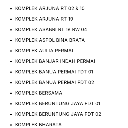
KOMPLEK ARJUNA RT 02 & 10
KOMPLEK ARJUNA RT 19
KOMPLEK ASABRI RT 18 RW 04
KOMPLEK ASPOL BINA BRATA
KOMPLEK AULIA PERMAI
KOMPLEK BANJAR INDAH PERMAI
KOMPLEK BANUA PERMAI FDT 01
KOMPLEK BANUA PERMAI FDT 02
KOMPLEK BERSAMA
KOMPLEK BERUNTUNG JAYA FDT 01
KOMPLEK BERUNTUNG JAYA FDT 02
KOMPLEK BHARATA