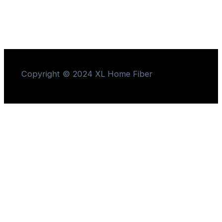
Copyright © 2024 XL Home Fiber