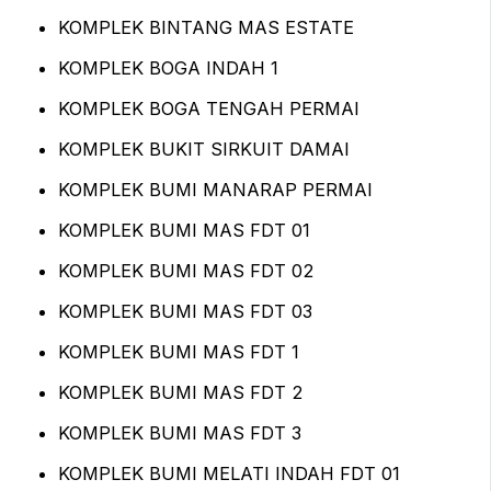
KOMPLEK BINTANG MAS ESTATE
KOMPLEK BOGA INDAH 1
KOMPLEK BOGA TENGAH PERMAI
KOMPLEK BUKIT SIRKUIT DAMAI
KOMPLEK BUMI MANARAP PERMAI
KOMPLEK BUMI MAS FDT 01
KOMPLEK BUMI MAS FDT 02
KOMPLEK BUMI MAS FDT 03
KOMPLEK BUMI MAS FDT 1
KOMPLEK BUMI MAS FDT 2
KOMPLEK BUMI MAS FDT 3
KOMPLEK BUMI MELATI INDAH FDT 01