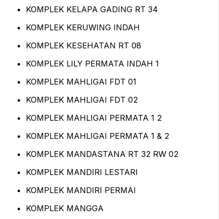
KOMPLEK KELAPA GADING RT 34
KOMPLEK KERUWING INDAH
KOMPLEK KESEHATAN RT 08
KOMPLEK LILY PERMATA INDAH 1
KOMPLEK MAHLIGAI FDT 01
KOMPLEK MAHLIGAI FDT 02
KOMPLEK MAHLIGAI PERMATA 1 2
KOMPLEK MAHLIGAI PERMATA 1 & 2
KOMPLEK MANDASTANA RT 32 RW 02
KOMPLEK MANDIRI LESTARI
KOMPLEK MANDIRI PERMAI
KOMPLEK MANGGA