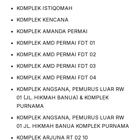
KOMPLEK ISTIQOMAH
KOMPLEK KENCANA
KOMPLEK AMANDA PERMAI
KOMPLEK AMD PERMAI FDT 01
KOMPLEK AMD PERMAI FDT 02
KOMPLEK AMD PERMAI FDT 03
KOMPLEK AMD PERMAI FDT 04
KOMPLEK ANGSANA, PEMURUS LUAR RW
01 (JL. HIKMAH BANUA) & KOMPLEK
PURNAMA
KOMPLEK ANGSANA, PEMURUS LUAR RW
01 JL. HIKMAH BANUA KOMPLEK PURNAMA
KOMPLEK ARJUNA RT 02 10